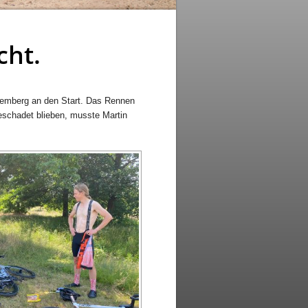
cht.
premberg an den Start. Das Rennen
beschadet blieben, musste Martin