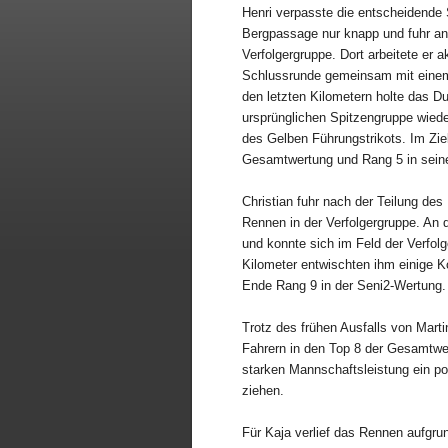
Henri verpasste die entscheidende 
Bergpassage nur knapp und fuhr ans
Verfolgergruppe. Dort arbeitete er a
Schlussrunde gemeinsam mit einem
den letzten Kilometern holte das D
ursprünglichen Spitzengruppe wiede
des Gelben Führungstrikots. Im Ziel
Gesamtwertung und Rang 5 in seine
Christian fuhr nach der Teilung des 
Rennen in der Verfolgergruppe. An d
und konnte sich im Feld der Verfol
Kilometer entwischten ihm einige K
Ende Rang 9 in der Seni2-Wertung.
Trotz des frühen Ausfalls von Mart
Fahrern in den Top 8 der Gesamtwe
starken Mannschaftsleistung ein p
ziehen.
Für Kaja verlief das Rennen aufgr