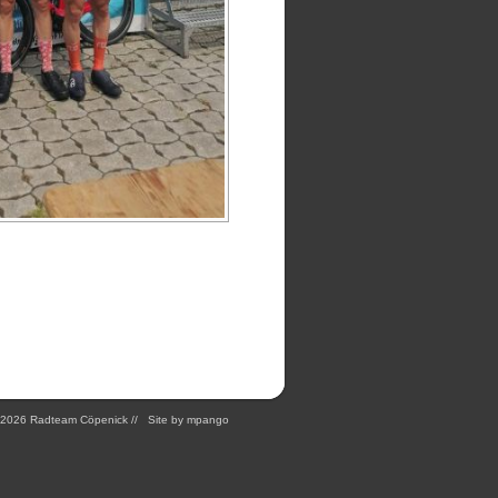
2026 Radteam Cöpenick // Site by
mpango