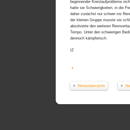
beginnender Kreislaufprobleme nich
hatte sie Schwierigkeiten, in die 
daher zunächst nur schwer ins Ren
der kleinen Gruppe musste sie schl
absolvierte den weiteren Rennverlau
Tempo. Unter den schwierigen Bedin
dennoch kämpferisch.
IZ
Newsübersicht
Ne