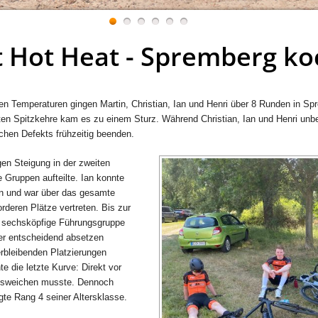
1
2
3
4
5
6
 Hot Heat - Spremberg ko
n Temperaturen gingen Martin, Christian, Ian und Henri über 8 Runden in S
rsten Spitzkehre kam es zu einem Sturz. Während Christian, Ian und Henri un
chen Defekts frühzeitig beenden.
gen Steigung in der zweiten
 Gruppen aufteilte. Ian konnte
en und war über das gesamte
deren Plätze vertreten. Bis zur
wa sechsköpfige Führungsgruppe
er entscheidend absetzen
rbleibenden Platzierungen
te die letzte Kurve: Direkt vor
 ausweichen musste. Dennoch
egte Rang 4 seiner Altersklasse.