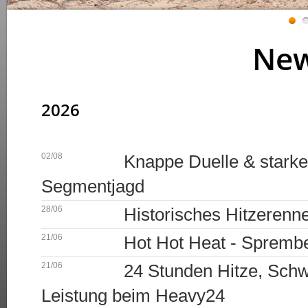
1
2
New
2026
02/08
Knappe Duelle & starke Z
Segmentjagd
28/06
Historisches Hitzerenne
21/06
Hot Hot Heat - Sprembe
21/06
24 Stunden Hitze, Schw
Leistung beim Heavy24