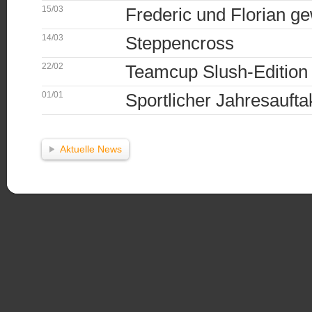
15/03
Frederic und Florian g
14/03
Steppencross
22/02
Teamcup Slush-Edition
01/01
Sportlicher Jahresauft
Aktuelle News