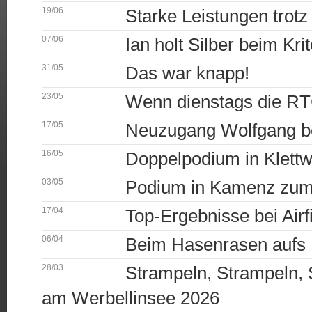
19/06
Starke Leistungen trotz
07/06
Ian holt Silber beim K
31/05
Das war knapp!
23/05
Wenn dienstags die RTC
17/05
Neuzugang Wolfgang b
16/05
Doppelpodium in Klettwi
03/05
Podium in Kamenz zum 
17/04
Top-Ergebnisse bei Air
06/04
Beim Hasenrasen aufs 
28/03
Strampeln, Strampeln, 
am Werbellinsee 2026